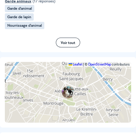
Garde animaux
(17 réponses)
Garde d’animal
Garde de lapin
Nourrissage d'animal
Voir tout
Leaflet
|
©
OpenStreetMap
contributors