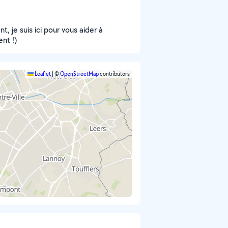
, je suis ici pour vous aider à
ent !)
Leaflet
|
©
OpenStreetMap
contributors