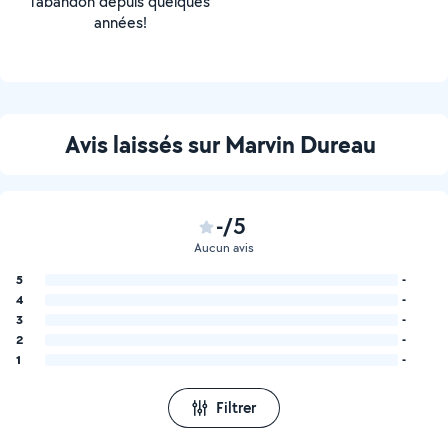
l’abandon depuis quelques
années!
Avis laissés sur Marvin Dureau
-/5
Aucun avis
5
-
4
-
3
-
2
-
1
-
Filtrer