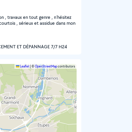
n , travaux en tout genre , n'hésitez
, courtois , sérieux et assidue dans mon
ACEMENT ET DÉPANNAGE 7/7 H24
Leaflet
|
©
OpenStreetMap
contributors