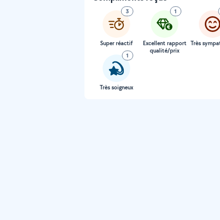
3
1
Super réactif
Excellent rapport
Très sympa
qualité/prix
1
Très soigneux