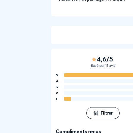
4,6/5
Basé sur 11 avis
5
4
3
2
1
Filtrer
Compliments reçus