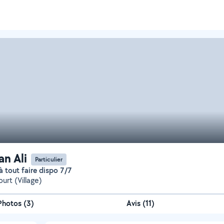
n Ali
Particulier
 tout faire dispo 7/7
urt (Village)
Photos
(
3
)
Avis (11)