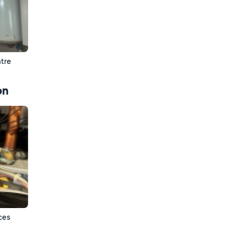
âtre
on
ces