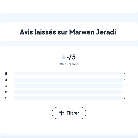
Avis laissés sur Marwen Jeradi
-/5
Aucun avis
5
-
4
-
3
-
2
-
1
-
Filtrer