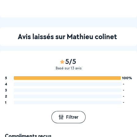
Avis laissés sur Mathieu colinet
5/5
Basé sur 13 avis
5
100%
4
-
3
-
2
-
1
-
Filtrer
Compliments reçus