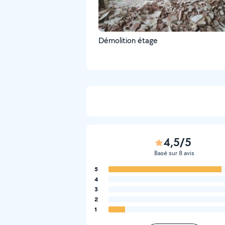
Démolition étage
4,5/5
Basé sur 8 avis
5
4
3
2
1