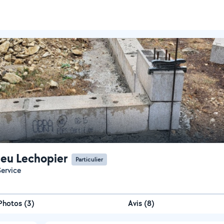
eu Lechopier
Particulier
Service
Photos
(
3
)
Avis (8)