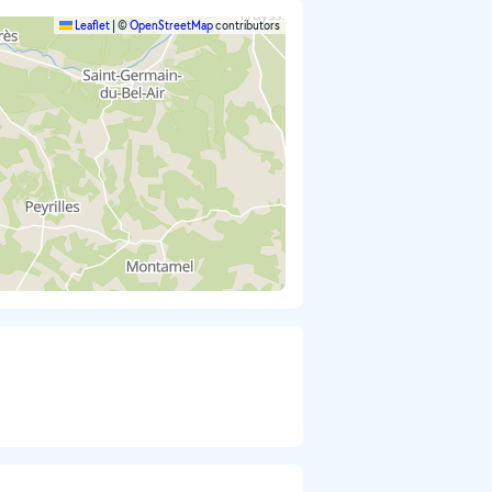
Leaflet
|
©
OpenStreetMap
contributors