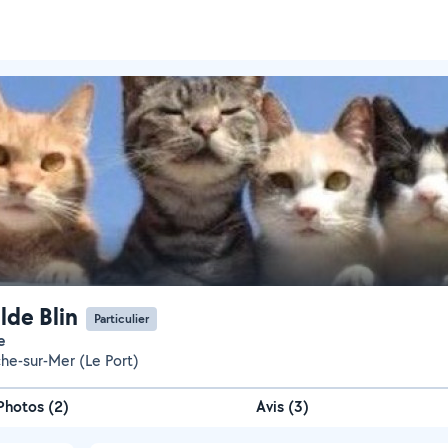
lde Blin
Particulier
e
che-sur-Mer (Le Port)
Photos
(
2
)
Avis (3)