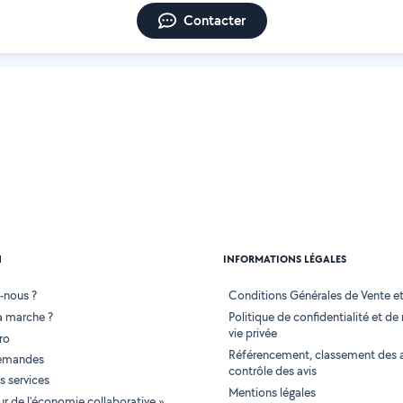
Contacter
N
INFORMATIONS LÉGALES
-nous ?
Conditions Générales de Vente et 
 marche ?
Politique de confidentialité et de
vie privée
ro
Référencement, classement des 
demandes
contrôle des avis
 services
Mentions légales
tur de l'économie collaborative »