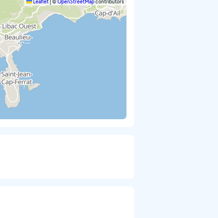
Leaflet
|
©
OpenStreetMap
contributors