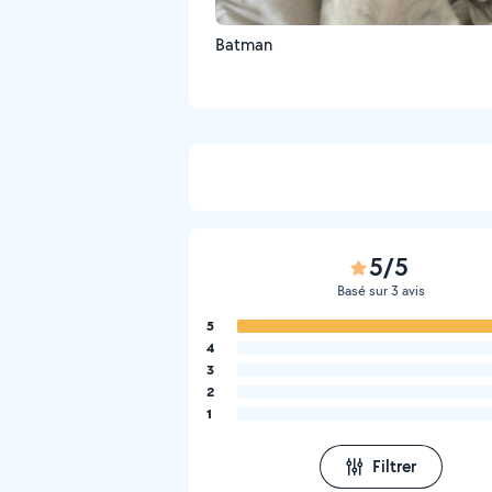
Batman
5/5
Basé sur 3 avis
5
4
3
2
1
Filtrer