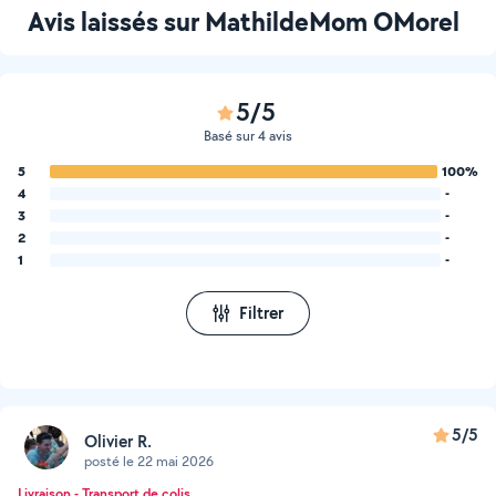
Avis laissés sur MathildeMom OMorel
5/5
Basé sur 4 avis
5
100%
4
-
3
-
2
-
1
-
Filtrer
5/5
Olivier R.
posté le 22 mai 2026
Livraison - Transport de colis