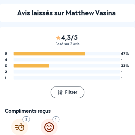
Avis laissés sur Matthew Vasina
4,3/5
Basé sur 3 avis
5
67%
4
-
3
33%
2
-
1
-
Filtrer
Compliments reçus
2
1