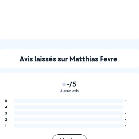
Avis laissés sur Matthias Fevre
-/5
Aucun avis
5
-
4
-
3
-
2
-
1
-