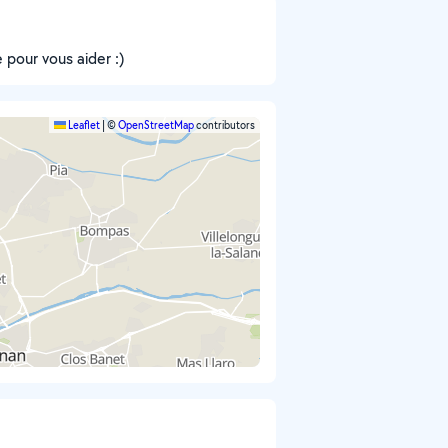
e pour vous aider :)
Leaflet
|
©
OpenStreetMap
contributors