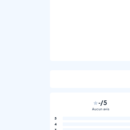
-/5
Aucun avis
5
4
3