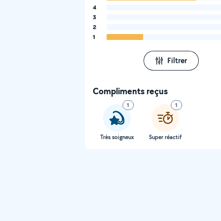
4
3
2
1
Filtrer
Compliments reçus
1
1
Très soigneux
Super réactif