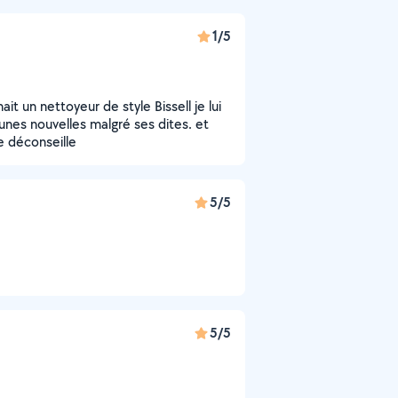
1/5
t un nettoyeur de style Bissell je lui
ucunes nouvelles malgré ses dites. et
e déconseille
5/5
5/5