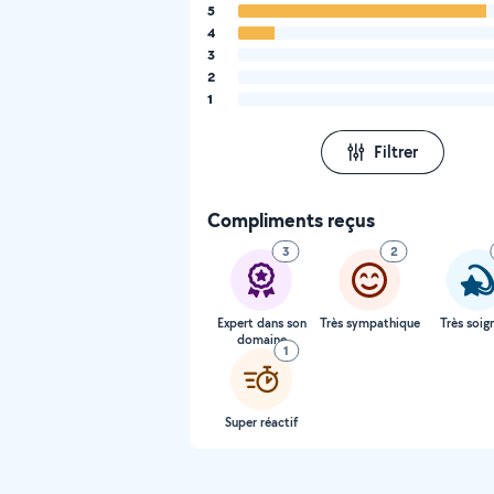
5
4
3
2
1
Filtrer
Compliments reçus
3
2
Expert dans son
Très sympathique
Très soig
domaine
1
Super réactif