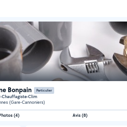
me Bonpain
Particulier
r-Chauffagiste-Clim
nnes (Gare-Cannoniers)
Photos
(
4
)
Avis (8)