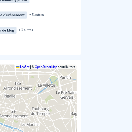
ge d'évènement
+ 3 autres
n de blog
+ 3 autres
Leaflet
|
©
OpenStreetMap
contributors