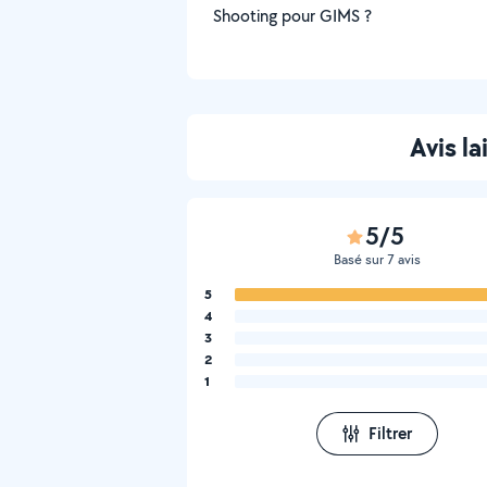
Shooting pour GIMS ?
Avis l
5/5
Basé sur 7 avis
5
4
3
2
1
Filtrer