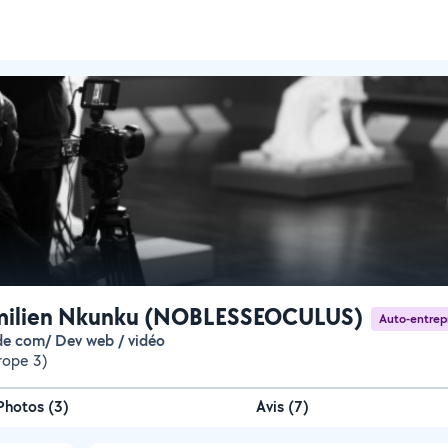
milien Nkunku (NOBLESSEOCULUS)
Auto-entrep
 de com/ Dev web / vidéo
urope 3)
Photos
(
3
)
Avis (7)