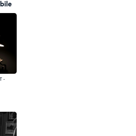
bile
T -