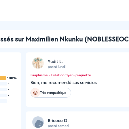
aissés sur Maximilien Nkunku (NOBLESSEO
Yudit L.
posté lundi
Graphisme - Création flyer - plaquette
100%
Bien, me recomendó sus servicios
-
-
Très sympathique
-
-
Bricoco D.
posté samedi