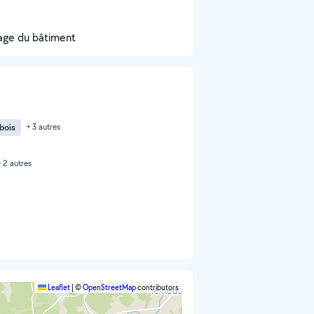
yage du bâtiment
bois
+ 3 autres
+ 2 autres
Leaflet
|
©
OpenStreetMap
contributors