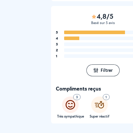
4,8/5
Basé sur 5 avis
5
4
3
2
1
Filtrer
Compliments reçus
3
1
Très sympathique
Super réactif