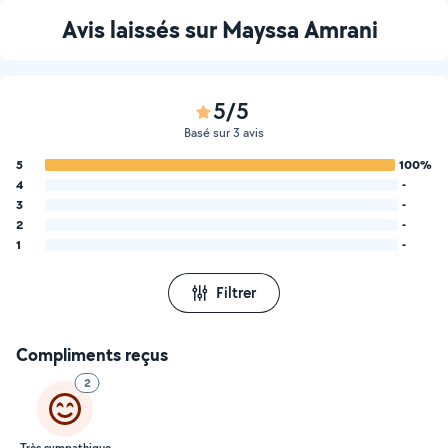
Avis laissés sur Mayssa Amrani
5/5
Basé sur 3 avis
5
100%
4
-
3
-
2
-
1
-
Filtrer
Compliments reçus
2