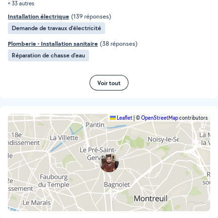
+ 33 autres
Installation électrique
(139 réponses)
Demande de travaux d’électricité
Plomberie - Installation sanitaire
(38 réponses)
Réparation de chasse d'eau
Voir tout
Leaflet
|
©
OpenStreetMap
contributors