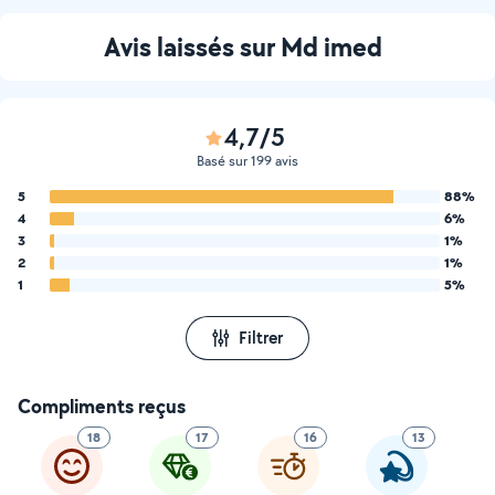
Avis laissés sur Md imed
4,7/5
Basé sur 199 avis
5
88%
4
6%
3
1%
2
1%
1
5%
Filtrer
Compliments reçus
18
17
16
13