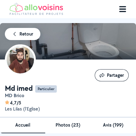
Retour
Partager
Partager
Md imed
Particulier
MD Brico
4,7/5
Les Lilas (l'Eglise)
Accueil
Photos
(
23
)
Avis (199)