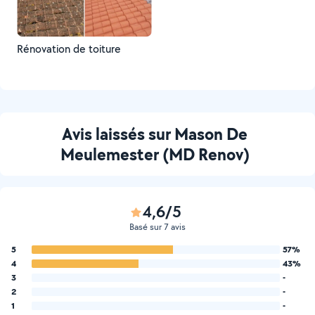
Rénovation de toiture
Avis laissés sur Mason De
Meulemester (MD Renov)
4,6/5
Basé sur 7 avis
5
57%
4
43%
3
-
2
-
1
-