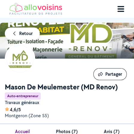
Retour
Partager
Partager
Mason De Meulemester (MD Renov)
Auto-entrepreneur
Travaux généraux
4,6/5
Montgeron (Zone S5)
Accueil
Photos
(
7
)
Avis (7)