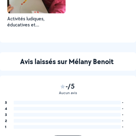
Activités ludiques,
éducatives et
pédagogiques autour des
couleurs et de
l'apprentissage de le
motricité fine.
Avis laissés sur Mélany Benoit
-/5
Aucun avis
5
-
4
-
3
-
2
-
1
-