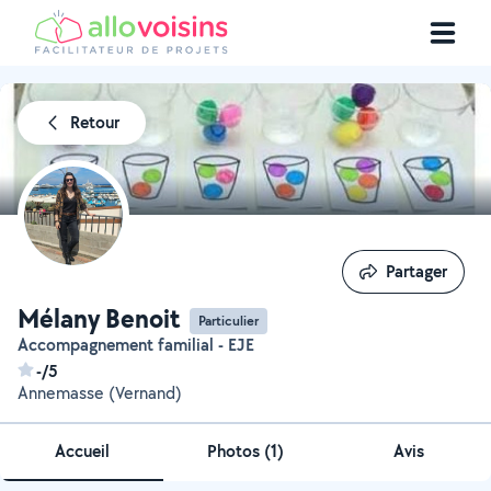
Retour
Partager
Partager
Mélany Benoit
Particulier
Accompagnement familial - EJE
-/5
Annemasse (Vernand)
Accueil
Photos
(
1
)
Avis