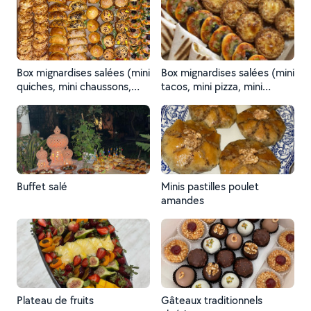
pizzas, mini panini,
assortiment de fromages,
mini pain, fruits secs,
olives…)
Box mignardises salées (mini
Box mignardises salées (mini
quiches, mini chaussons,
tacos, mini pizza, mini
mini burgers, mini pizza)
quiche, mini panini)
Buffet salé
Minis pastilles poulet
amandes
Plateau de fruits
Gâteaux traditionnels