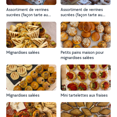
Assortiment de verrines
Assortiment de verrines
sucrées (façon tarte au
sucrées (façon tarte au
citron, façon fraisier,
citron, façon fraisier,
tiramisu, chocolat, nougat)
tiramisu, chocolat, nougat)
Mignardises salées
Petits pains maison pour
mignardises salées
Mignardises salées
Mini tartelettes aux fraises