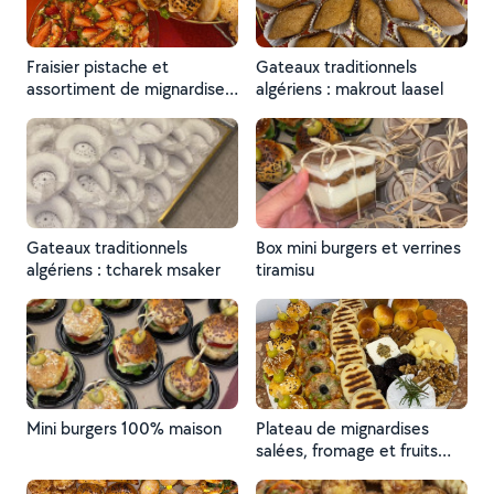
Fraisier pistache et
Gateaux traditionnels
assortiment de mignardises
algériens : makrout laasel
salées
Gateaux traditionnels
Box mini burgers et verrines
algériens : tcharek msaker
tiramisu
Mini burgers 100% maison
Plateau de mignardises
salées, fromage et fruits
secs (mini burgers, mini