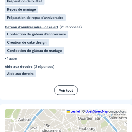
Préparation de buffet
Repas de mariage
Préparation de repas d'anniversaire
Gateau d'anniversaire - cake art
(21 réponses)
Confection de gâteau d'anniversaire
Création de cake design
Confection de gâteau de mariage
+ 1 autre
Aide aux devoirs
(3 réponses)
Aide aux devoirs
Voir tout
Leaflet
|
©
OpenStreetMap
contributors