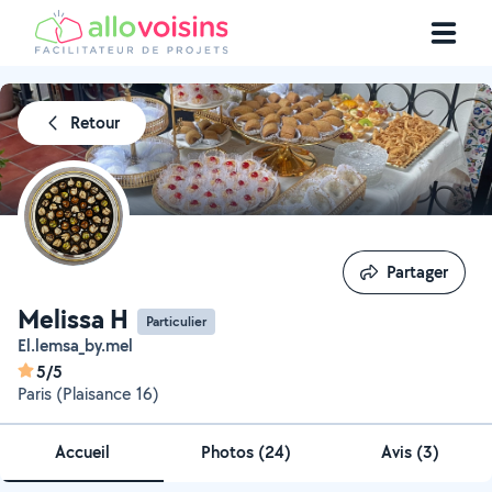
Retour
Partager
Partager
Melissa H
Particulier
El.lemsa_by.mel
5/5
Paris (Plaisance 16)
Accueil
Photos
(
24
)
Avis (3)