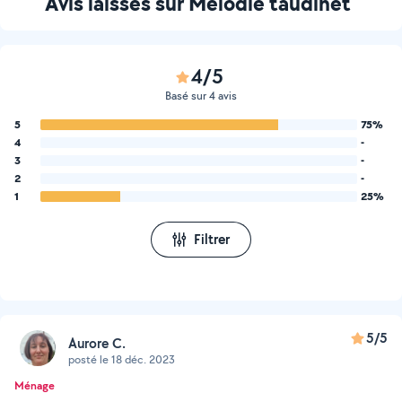
Avis laissés sur Melodie taudinet
4/5
Basé sur 4 avis
5
75%
4
-
3
-
2
-
1
25%
Filtrer
5/5
Aurore C.
posté le 18 déc. 2023
Ménage