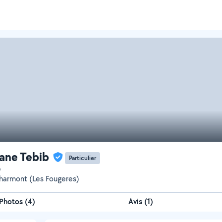
ane Tebib
Particulier
e
harmont (Les Fougeres)
Photos
(
4
)
Avis (1)