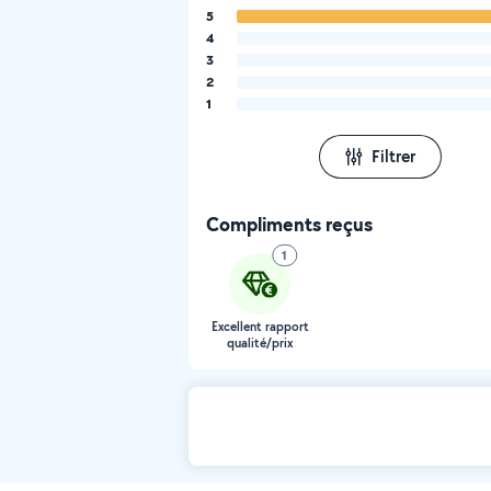
5
4
3
2
1
Filtrer
Compliments reçus
1
Excellent rapport
qualité/prix