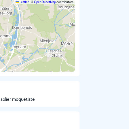
Leaflet
|
©
OpenStreetMap
contributors
solier moquetiste