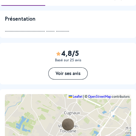
Présentation
................................. ....... ...........
4,8/5
Basé sur 25 avis
Voir ses avis
Leaflet
|
©
OpenStreetMap
contributors