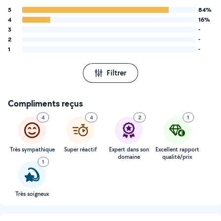
5
84%
4
16%
3
-
2
-
1
-
Filtrer
Compliments reçus
4
4
2
1
Très sympathique
Super réactif
Expert dans son
Excellent rapport
domaine
qualité/prix
1
Très soigneux