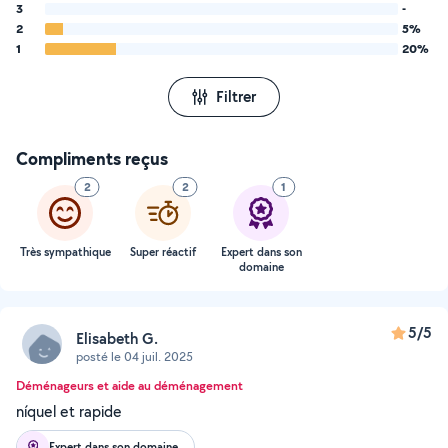
3
-
2
5%
1
20%
Filtrer
Compliments reçus
2
2
1
Très sympathique
Super réactif
Expert dans son
domaine
5/5
Elisabeth G.
posté le 04 juil. 2025
Déménageurs et aide au déménagement
níquel et rapide
Expert dans son domaine