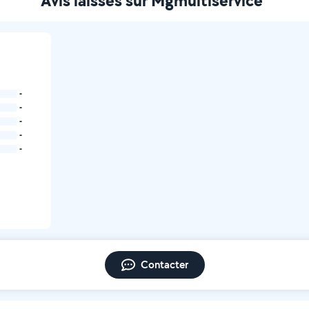
Avis laissés sur Mgmultiservice
-
-
-
-
-
Contacter