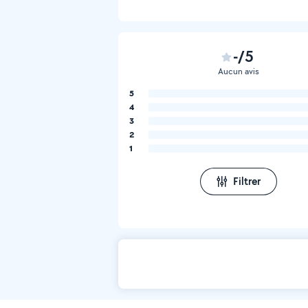
-/5
Aucun avis
5
4
3
2
1
Filtrer