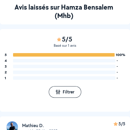
Avis laissés sur Hamza Bensalem
(Mhb)
5/5
Basé sur 1 avis
5
100%
4
-
3
-
2
-
1
-
Filtrer
5/5
Mathieu D.