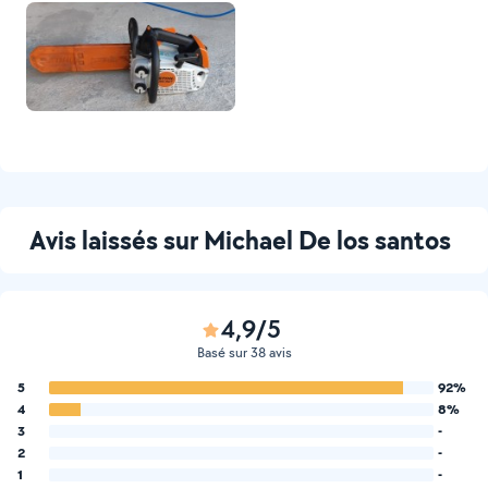
Avis laissés sur Michael De los santos
4,9/5
Basé sur 38 avis
5
92%
4
8%
3
-
2
-
1
-