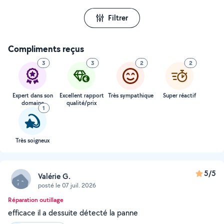
Filtrer
Compliments reçus
3
3
2
2
Expert dans son
Excellent rapport
Très sympathique
Super réactif
domaine
qualité/prix
1
Très soigneux
5/5
Valérie G.
posté le 07 juil. 2026
Réparation outillage
efficace il a dessuite détecté la panne