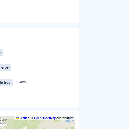
r
herbe
e trou
+ 1 autre
Leaflet
|
©
OpenStreetMap
contributors