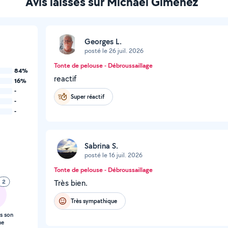
Avis laissés sur Michael Gimenez
Georges L.
posté le 26 juil. 2026
Tonte de pelouse - Débroussaillage
84%
reactif
16%
-
Super réactif
-
-
Sabrina S.
posté le 16 juil. 2026
Tonte de pelouse - Débroussaillage
2
Très bien.
Très sympathique
s son
ne