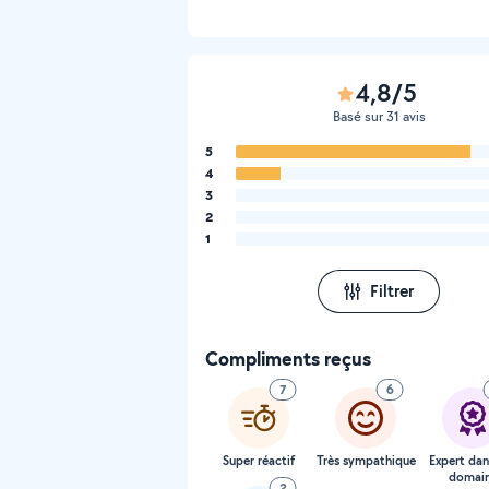
4,8/5
Basé sur 31 avis
5
4
3
2
1
Filtrer
Compliments reçus
7
6
Super réactif
Très sympathique
Expert dan
domai
2