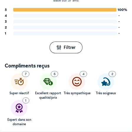
Basé sur 37 avis
5
100%
4
-
3
-
2
-
1
-
Filtrer
Compliments reçus
7
6
4
2
Super réactif
Excellent rapport
Très sympathique
Très soigneux
qualité/prix
1
Expert dans son
domaine