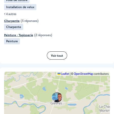
Installation de velux
+ 4 autres
Charpente
(5 réponses)
Charpente
Peinture - Tapisserie
(2 réponses)
Peinture
Voir tout
Leaflet
|
©
OpenStreetMap
contributors