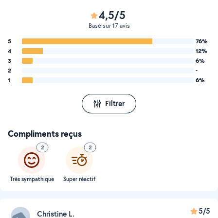
4,5/5
Basé sur 17 avis
5
76%
4
12%
3
6%
2
-
1
6%
Filtrer
Compliments reçus
2
2
Très sympathique
Super réactif
5/5
Christine L.