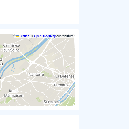
Leaflet
|
©
OpenStreetMap
contributors