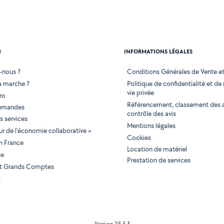
N
INFORMATIONS LÉGALES
-nous ?
Conditions Générales de Vente et 
 marche ?
Politique de confidentialité et de
vie privée
ro
Référencement, classement des 
demandes
contrôle des avis
 services
Mentions légales
tur de l'économie collaborative »
Cookies
en France
Location de matériel
se
Prestation de services
 et Grands Comptes
t
Version 25.5.3