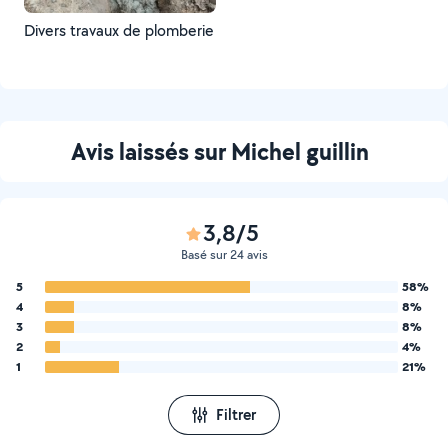
Divers travaux de plomberie
Avis laissés sur Michel guillin
3,8/5
Basé sur 24 avis
5
58%
4
8%
3
8%
2
4%
1
21%
Filtrer