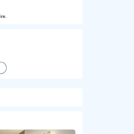
ire.
t