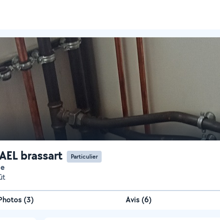
EL brassart
Particulier
ie
ût
Photos
(
3
)
Avis (6)