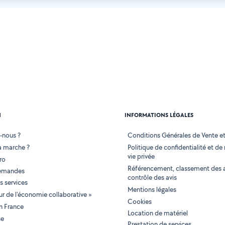
N
INFORMATIONS LÉGALES
-nous ?
Conditions Générales de Vente et 
 marche ?
Politique de confidentialité et de
vie privée
ro
Référencement, classement des 
demandes
contrôle des avis
 services
Mentions légales
tur de l'économie collaborative »
Cookies
en France
Location de matériel
se
Prestation de services