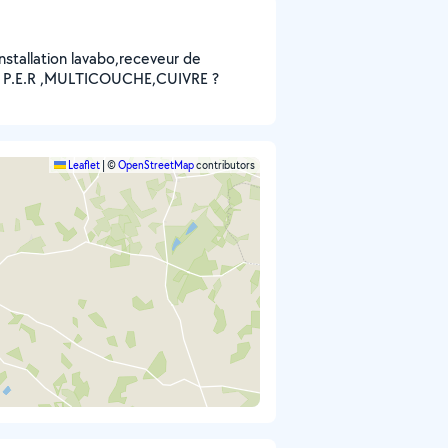
nstallation lavabo,receveur de
tion P.E.R ,MULTICOUCHE,CUIVRE ?
Leaflet
|
©
OpenStreetMap
contributors