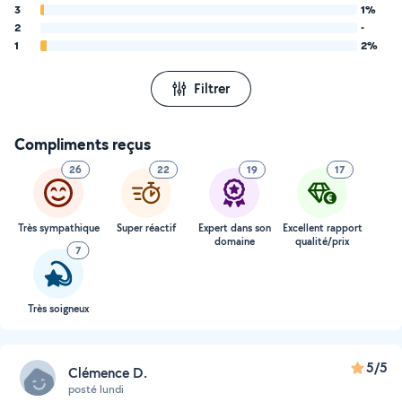
3
1%
2
-
1
2%
Filtrer
Compliments reçus
26
22
19
17
Très sympathique
Super réactif
Expert dans son
Excellent rapport
domaine
qualité/prix
7
Très soigneux
5/5
Clémence D.
posté lundi