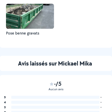
Pose benne gravats
Avis laissés sur Mickael Mika
-/5
Aucun avis
5
-
4
-
3
-