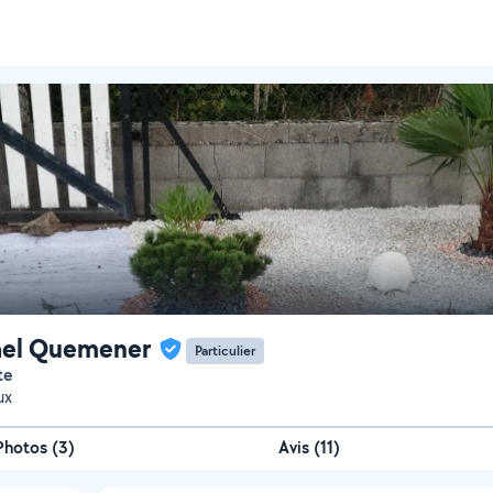
ael Quemener
Particulier
te
ux
Photos
(
3
)
Avis (11)