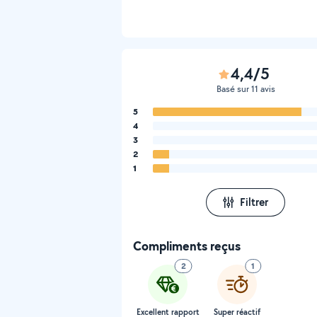
4,4/5
Basé sur 11 avis
5
4
3
2
1
Filtrer
Compliments reçus
2
1
Excellent rapport
Super réactif