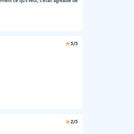
isément ce qu'il veut, c'était agréable de
5/5
2/5