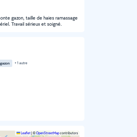
tonte gazon, taille de haies ramassage
iel. Travail sérieux et soigné.
 gazon
+ 1 autre
Leaflet
|
©
OpenStreetMap
contributors