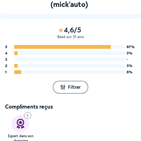
(mick'auto)
4,6/5
Basé sur 31 avis
5
87%
4
3%
3
-
2
3%
1
6%
Filtrer
Compliments reçus
1
Expert dans son
domaine