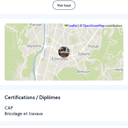
Voir tout
Leaflet
|
©
OpenStreetMap
contributors
Certifications / Diplômes
CAP
Bricolage et travaux