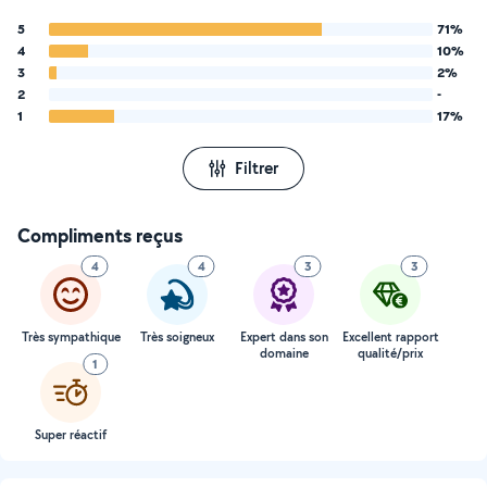
5
71%
4
10%
3
2%
2
-
1
17%
Filtrer
Compliments reçus
4
4
3
3
Très sympathique
Très soigneux
Expert dans son
Excellent rapport
domaine
qualité/prix
1
Super réactif