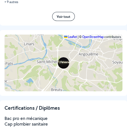
+ 9 autres
Voir tout
Leaflet
|
©
OpenStreetMap
contributors
Certifications / Diplômes
Bac pro en mécanique
Cap plombier sanitaire