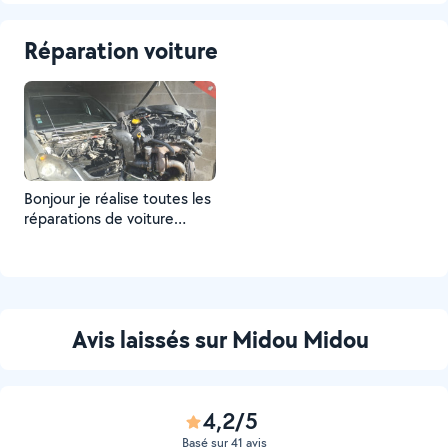
Réparation voiture
Bonjour je réalise toutes les
réparations de voiture
toutes marques de A a Z
distribution freinage
embrayage changement de
moteur ext très bonne
expérience
Avis laissés sur Midou Midou
4,2/5
Basé sur 41 avis