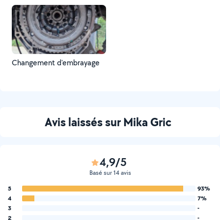
Changement d'embrayage
Avis laissés sur Mika Gric
4,9/5
Basé sur 14 avis
5
93%
4
7%
3
-
2
-