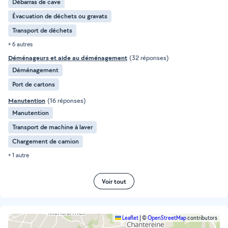
Débarras de cave
Évacuation de déchets ou gravats
Transport de déchets
+ 6 autres
Déménageurs et aide au déménagement
(32 réponses)
Déménagement
Port de cartons
Manutention
(16 réponses)
Manutention
Transport de machine à laver
Chargement de camion
+ 1 autre
Voir tout
Leaflet
|
©
OpenStreetMap
contributors