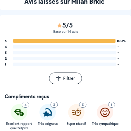
Avis laissés sur Milan Brkic
5/5
Basé sur 14 avis
5
100%
4
-
3
-
2
-
1
-
Filtrer
Compliments reçus
4
3
3
1
Excellent rapport
Très soigneux
Super réactif
Très sympathique
qualité/prix