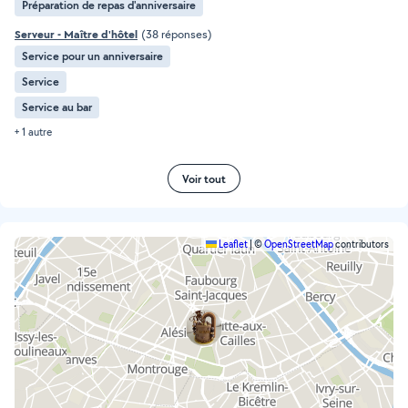
Préparation de repas d'anniversaire
Serveur - Maître d'hôtel
(38 réponses)
Service pour un anniversaire
Service
Service au bar
+ 1 autre
Voir tout
Leaflet
|
©
OpenStreetMap
contributors