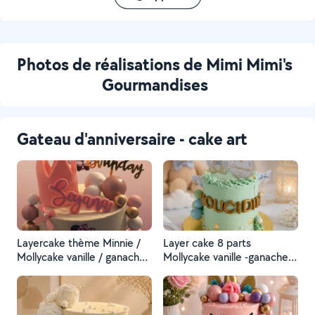
Photos de réalisations de Mimi Mimi's
Gourmandises
Gateau d'anniversaire - cake art
Layercake thème Minnie /
Layer cake 8 parts
Mollycake vanille / ganache
Mollycake vanille -ganache
montée vanille / curd fraise
chocolat blanc -curd fraise -
maison /fraises fraîches /
fraises fraîches
couverture du gâteau
crème béton chocolat blanc