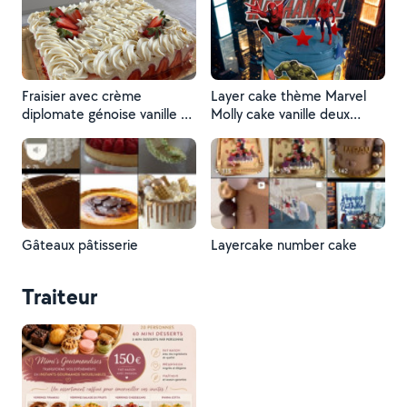
mangue fruit de la passion
noisettes/ganache
spéculos/ croustillant
spéculos crêpe dentelle
Fraisier avec crème
Layer cake thème Marvel
diplomate génoise vanille et
Molly cake vanille deux
chantilly mascarpone vanille
inserts mangue passion
ganache montée vanille
Gâteaux pâtisserie
Layercake number cake
Traiteur