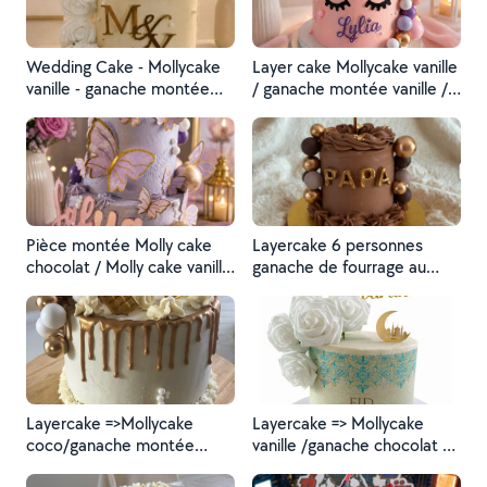
Wedding Cake - Mollycake
Layer cake Mollycake vanille
vanille - ganache montée
/ ganache montée vanille /
framboise - curd citron -
curd fraises / fraîches
ganache chocolat lait
fraîches
crémeux spéculos et
croustillant spéculos
Pièce montée Molly cake
Layercake 6 personnes
chocolat / Molly cake vanille
ganache de fourrage au
saveurs ganache montée
chocolat au lait avec
nutella croustillant / curd
croustillant noisettes biscuit
framboise fraîches
Molly cake chocolat et pour
la couverture une crème
béton chocolat lait
Layercake =>Mollycake
Layercake => Mollycake
coco/ganache montée
vanille /ganache chocolat au
coco raffaello/ insert
lait /croustillant