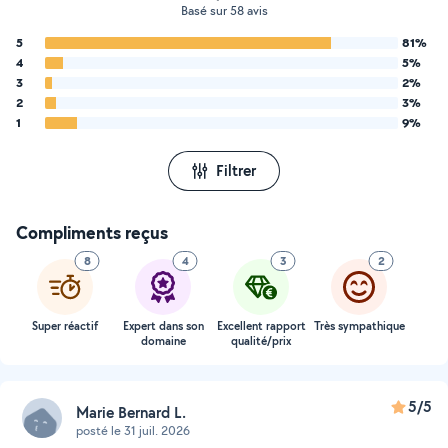
Basé sur 58 avis
5
81%
4
5%
3
2%
2
3%
1
9%
Filtrer
Compliments reçus
8
4
3
2
Super réactif
Expert dans son
Excellent rapport
Très sympathique
domaine
qualité/prix
5/5
Marie Bernard L.
posté le 31 juil. 2026