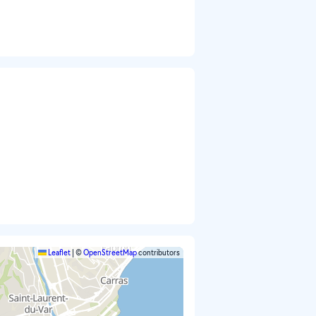
Leaflet
|
©
OpenStreetMap
contributors