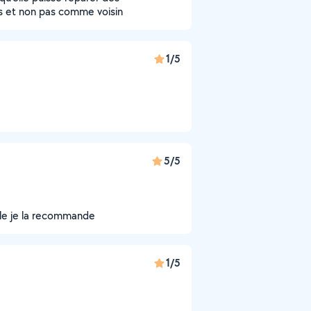
ess et non pas comme voisin
1/5
5/5
ble je la recommande
1/5