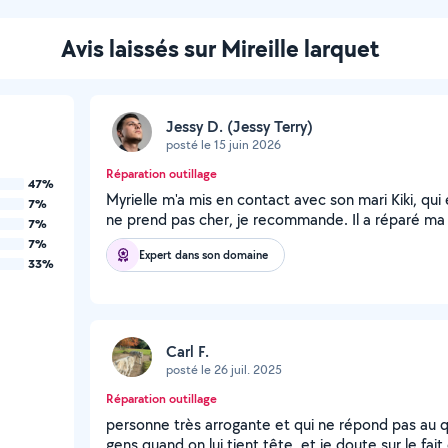
Avis laissés sur Mireille larquet
Jessy D. (Jessy Terry)
posté le 15 juin 2026
Réparation outillage
47%
Myrielle m'a mis en contact avec son mari Kiki, qui e
7%
ne prend pas cher, je recommande. Il a réparé ma
7%
7%
Expert dans son domaine
33%
Carl F.
posté le 26 juil. 2025
Réparation outillage
personne très arrogante et qui ne répond pas au que
gens quand on lui tient tête, et je doute sur le fait