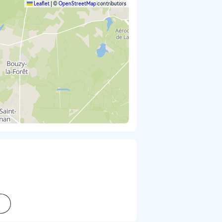
Leaflet
|
©
OpenStreetMap
contributors