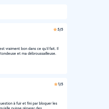
5/5
st vraiment bon dans ce qu'il fait. Il
 tondeuse et ma débroussailleuse.
1/5
stion à fuir et fini par bloquer les
 qu'elle puisse réparer des