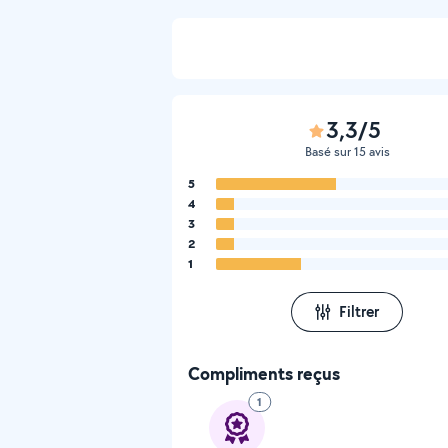
3,3/5
Basé sur 15 avis
5
4
3
2
1
Filtrer
Compliments reçus
1