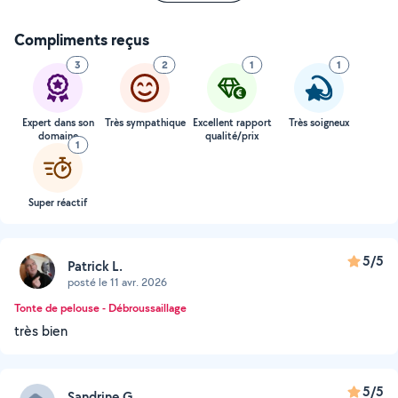
Compliments reçus
3
2
1
1
Expert dans son
Très sympathique
Excellent rapport
Très soigneux
domaine
qualité/prix
1
Super réactif
5/5
Patrick L.
posté le 11 avr. 2026
Tonte de pelouse - Débroussaillage
très bien
5/5
Sandrine G.