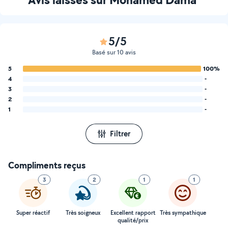
5/5
Basé sur 10 avis
5
100%
4
-
3
-
2
-
1
-
Filtrer
Compliments reçus
3
2
1
1
Super réactif
Très soigneux
Excellent rapport
Très sympathique
qualité/prix