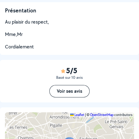
Présentation
Au plaisir du respect,
Mme,Mr
Cordialement
5/5
Basé sur 10 avis
Voir ses avis
Leaflet
|
©
OpenStreetMap
contributors