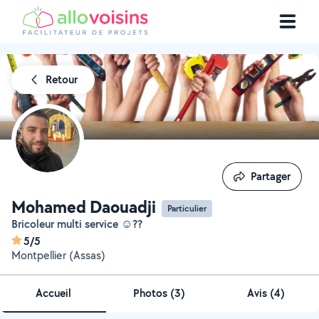
Retour
Partager
Partager
Mohamed Daouadji
Particulier
Bricoleur multi service ☺️??️
5/5
Montpellier (Assas)
Accueil
Photos
(
3
)
Avis (4)