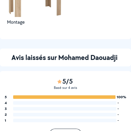
Montage
Avis laissés sur Mohamed Daouadji
5/5
Basé sur 4 avis
5
100%
4
-
3
-
2
-
1
-