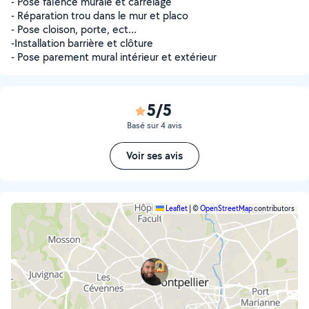
- Pose faïence murale et carrelage
- Réparation trou dans le mur et placo
- Pose cloison, porte, ect...
-Installation barrière et clôture
- Pose parement mural intérieur et extérieur
5/5
Basé sur 4 avis
Voir ses avis
Leaflet
|
©
OpenStreetMap
contributors