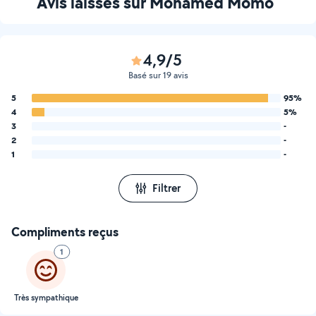
Avis laissés sur Mohamed Momo
4,9/5
Basé sur 19 avis
5
95%
4
5%
3
-
2
-
1
-
Filtrer
Compliments reçus
1
Très sympathique